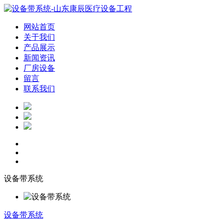
网站首页
关于我们
产品展示
新闻资讯
厂房设备
留言
联系我们
设备带系统
设备带系统